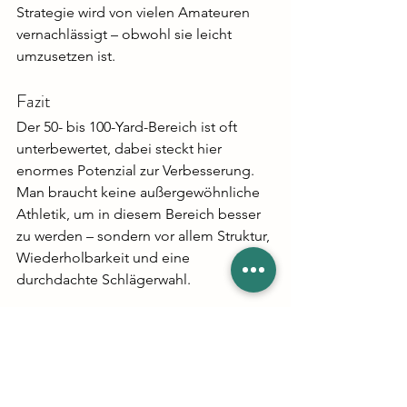
Strategie wird von vielen Amateuren 
vernachlässigt – obwohl sie leicht 
umzusetzen ist.
Fazit
Der 50- bis 100-Yard-Bereich ist oft 
unterbewertet, dabei steckt hier 
enormes Potenzial zur Verbesserung. 
Man braucht keine außergewöhnliche 
Athletik, um in diesem Bereich besser 
zu werden – sondern vor allem Struktur, 
Wiederholbarkeit und eine 
durchdachte Schlägerwahl.
Das Video von Golf Digest fasst diese 
Aspekte ausgezeichnet zusammen. 
Wer sich ernsthaft mit seinem Spiel 
verbessern will, sollte es gesehen 